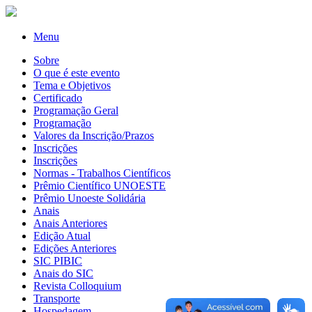
Menu
Sobre
O que é este evento
Tema e Objetivos
Certificado
Programação Geral
Programação
Valores da Inscrição/Prazos
Inscrições
Inscrições
Normas - Trabalhos Científicos
Prêmio Científico UNOESTE
Prêmio Unoeste Solidária
Anais
Anais Anteriores
Edição Atual
Edições Anteriores
SIC PIBIC
Anais do SIC
Revista Colloquium
Transporte
Hospedagem