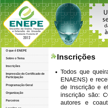
O que é ENEPE
Inscrições
Sobre o Tema
Inscrições
Todos que quei
Impressão do Certificado de
Participação
ENAENS) e receb
Programação Geral
de Inscrição e 
Organização
inscrição são
Parceiros
autores e coaut