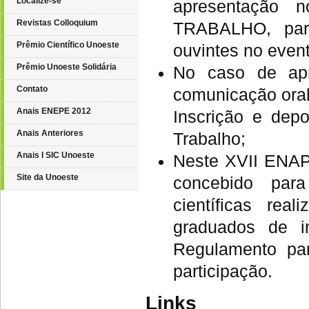
Localize-se
apresentação
Revistas Colloquium
TRABALHO, para
Prêmio Científico Unoeste
ouvintes no event
Prêmio Unoeste Solidária
No caso de apr
Contato
comunicação oral
Anais ENEPE 2012
Inscrição e depo
Anais Anteriores
Trabalho;
Anais I SIC Unoeste
Neste XVII ENAPI
Site da Unoeste
concebido para
científicas rea
graduados de in
Regulamento par
participação.
Links