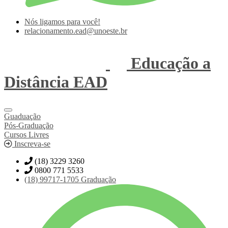
Nós ligamos para você!
relacionamento.ead@unoeste.br
Educação a
Distância
EAD
Guaduação
Pós-Graduação
Cursos Livres
Inscreva-se
(18) 3229 3260
0800 771 5533
(18)
99717-1705
Graduação