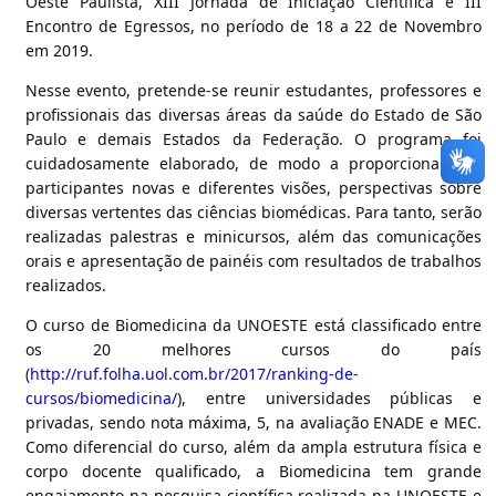
Oeste Paulista, XIII Jornada de Iniciação Científica e III
Encontro de Egressos, no período de 18 a 22 de Novembro
em 2019.
Nesse evento, pretende-se reunir estudantes, professores e
profissionais das diversas áreas da saúde do Estado de São
Paulo e demais Estados da Federação. O programa foi
cuidadosamente elaborado, de modo a proporcionar aos
participantes novas e diferentes visões, perspectivas sobre
diversas vertentes das ciências biomédicas. Para tanto, serão
realizadas palestras e minicursos, além das comunicações
orais e apresentação de painéis com resultados de trabalhos
realizados.
O curso de Biomedicina da UNOESTE está classificado entre
os 20 melhores cursos do país
(
http://ruf.folha.uol.com.br/2017/ranking-de-
cursos/biomedicina/
), entre universidades públicas e
privadas, sendo nota máxima, 5, na avaliação ENADE e MEC.
Como diferencial do curso, além da ampla estrutura física e
corpo docente qualificado, a Biomedicina tem grande
engajamento na pesquisa científica realizada na UNOESTE e