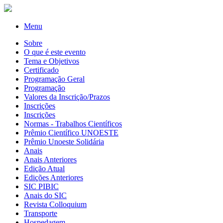
Menu
Sobre
O que é este evento
Tema e Objetivos
Certificado
Programação Geral
Programação
Valores da Inscrição/Prazos
Inscrições
Inscrições
Normas - Trabalhos Científicos
Prêmio Científico UNOESTE
Prêmio Unoeste Solidária
Anais
Anais Anteriores
Edição Atual
Edições Anteriores
SIC PIBIC
Anais do SIC
Revista Colloquium
Transporte
Hospedagem