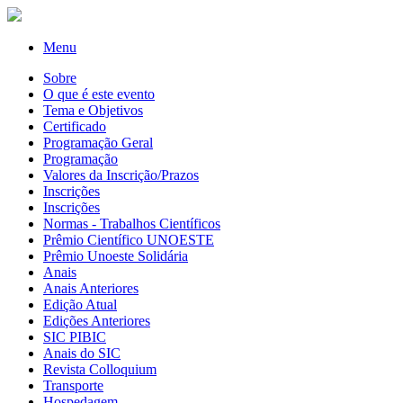
Menu
Sobre
O que é este evento
Tema e Objetivos
Certificado
Programação Geral
Programação
Valores da Inscrição/Prazos
Inscrições
Inscrições
Normas - Trabalhos Científicos
Prêmio Científico UNOESTE
Prêmio Unoeste Solidária
Anais
Anais Anteriores
Edição Atual
Edições Anteriores
SIC PIBIC
Anais do SIC
Revista Colloquium
Transporte
Hospedagem