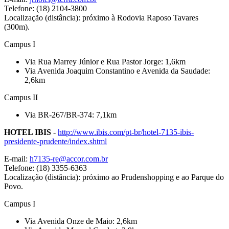
Telefone: (18) 2104-3800
Localização (distância): próximo à Rodovia Raposo Tavares
(300m).
Campus I
Via Rua Marrey Júnior e Rua Pastor Jorge: 1,6km
Via Avenida Joaquim Constantino e Avenida da Saudade:
2,6km
Campus II
Via BR-267/BR-374: 7,1km
HOTEL IBIS
-
http://www.ibis.com/pt-br/hotel-7135-ibis-
presidente-prudente/index.shtml
E-mail:
h7135-re@accor.com.br
Telefone: (18) 3355-6363
Localização (distância): próximo ao Prudenshopping e ao Parque do
Povo.
Campus I
Via Avenida Onze de Maio: 2,6km