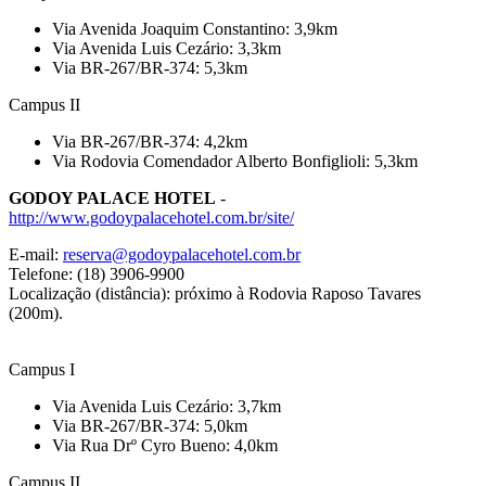
Via Avenida Joaquim Constantino: 3,9km
Via Avenida Luis Cezário: 3,3km
Via BR-267/BR-374: 5,3km
Campus II
Via BR-267/BR-374: 4,2km
Via Rodovia Comendador Alberto Bonfiglioli: 5,3km
GODOY PALACE HOTEL
-
http://www.godoypalacehotel.com.br/site/
E-mail:
reserva@godoypalacehotel.com.br
Telefone: (18) 3906-9900
Localização (distância): próximo à Rodovia Raposo Tavares
(200m).
Campus I
Via Avenida Luis Cezário: 3,7km
Via BR-267/BR-374: 5,0km
Via Rua Drº Cyro Bueno: 4,0km
Campus II