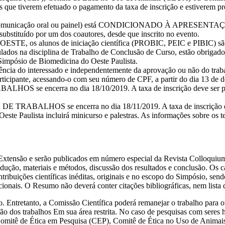
que tiverem efetuado o pagamento da taxa de inscrição e estiverem pres
ho (comunicação oral ou painel) está CONDICIONADO À APRESENTAÇÃ
 substituído por um dos coautores, desde que inscrito no evento.
STE, os alunos de iniciação científica (PROBIC, PEIC e PIBIC) são 
lados na disciplina de Trabalho de Conclusão de Curso, estão obrigado
o Simpósio de Biomedicina do Oeste Paulista.
tência do interessado e independentemente da aprovação ou não do trab
articipante, acessando-o com seu número de CPF, a partir do dia 13 de 
se encerra no dia 18/10/2019. A taxa de inscrição deve ser paga a
 TRABALHOS se encerra no dia 18/11/2019. A taxa de inscrição dev
te Paulista incluirá minicurso e palestras. As informações sobre os tem
 Extensão e serão publicados em número especial da Revista Colloqui
ução, materiais e métodos, discussão dos resultados e conclusão. Os ca
ribuições científicas inéditas, originais e no escopo do Simpósio, sen
nais. O Resumo não deverá conter citações bibliográficas, nem lista de
o. Entretanto, a Comissão Científica poderá remanejar o trabalho para 
iação dos trabalhos Em sua área restrita. No caso de pesquisas com ser
o Comitê de Ética em Pesquisa (CEP), Comitê de Ética no Uso de Anim