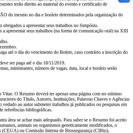
entes terão direito ao material do evento e certificado de
O do mesmo no dia e horário determinados pela organização do
obrigados a apresentar seus trabalhos no Simpósio.
s a apresentar seus trabalhos (na forma de comunicação oral) na XIII
alho.
dezembro.
té o dia do vencimento do Boleto, caso contrário a inscrição do
e ser paga até o dia 18/11/2019.
as, ministrantes, número de vagas, data, local e horário serão
um Vitae. O Resumo deverá ter apenas uma página com no mínimo
racteres do Título, Autores, Instituições, Palavras Chaves e Agências
do vedado ao autor submeter trabalhos já publicados ou pesquisas em
 referências bibliográficas.
outra área se achar mais adequado. Para saber se o Resumo foi aceito
es humanos, animais ou organismos geneticamente modificados, o
ais (CEUA) ou Comissão Interna de Biossegurança (CIBio),