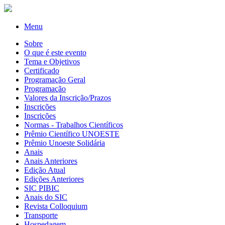
Menu
Sobre
O que é este evento
Tema e Objetivos
Certificado
Programação Geral
Programação
Valores da Inscrição/Prazos
Inscrições
Inscrições
Normas - Trabalhos Científicos
Prêmio Científico UNOESTE
Prêmio Unoeste Solidária
Anais
Anais Anteriores
Edição Atual
Edições Anteriores
SIC PIBIC
Anais do SIC
Revista Colloquium
Transporte
Hospedagem