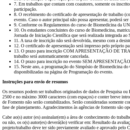
7. Em trabalhos que contam com coautores, somente os inscritos 
participação.
8. O recebimento do certificado de apresentação de trabal
evento. Caso o autor principal não possa apresentar, poderá ser
9. Conforme os Regulamentos do curso de Biomedicina da UNOE
10. Os estudantes concluintes do curso de Biomedicina, matricu
Jornada de Iniciação Científica que será realizada integrada a
11. A taxa de inscrição não será devolvida, mesmo com a desis
12. O certificado de apresentação será impresso pelo próprio p
13. O prazo para inscrição COM APRESENTAÇÃO DE TRABALHOS 
trabalho será automaticamente cancelada.
14. O prazo para inscrição no evento SEM APRESENTAÇÃO DE
15. Neste ano, a programação do Simpósio de Biomedicina do Oes
disponibilizadas na página de Programação do evento.
Instruções para envio de resumos
Os resumos podem ser trabalhos originados de dados de Pesquisa ou
2500 e no máximo 3000 caracteres (com espaços) e conter breve introd
de Fomento não serão contabilizados. Serão consideradas somente cont
fase de planejamento. Agradecimentos às agências de fomento são opcio
Cabe ao(s) autor (es) assinalar(em) a área de conhecimento do trabalh
ou não, os o(s) autor(es) deverá(ão) verificar em: Resultado da aval
projeto/trabalho deve ter sido previamente avaliado e aprovado pel