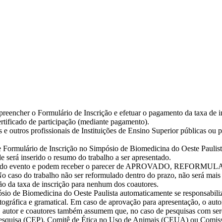
o preencher o Formulário de Inscrição e efetuar o pagamento da taxa de i
certificado de participação (mediante pagamento).
es e outros profissionais de Instituições de Ensino Superior públicas ou
de Formulário de Inscrição no Simpósio de Biomedicina do Oeste Paulista
 será inserido o resumo do trabalho a ser apresentado.
ífica do evento e podem receber o parecer de APROVADO, REFORMULAÇ
o do trabalho não ser reformulado dentro do prazo, não será mais co
da taxa de inscrição para nenhum dos coautores.
sio de Biomedicina do Oeste Paulista automaticamente se responsabiliz
ortográfica e gramatical. Em caso de aprovação para apresentação, o au
autor e coautores também assumem que, no caso de pesquisas com ser
Pesquisa (CEP), Comitê de Ética no Uso de Animais (CEUA) ou Comissã