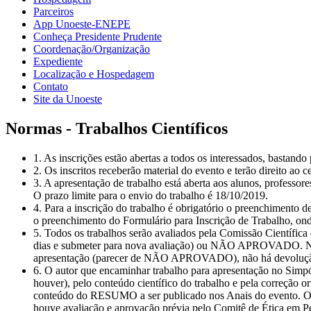
Parceiros
App Unoeste-ENEPE
Conheça Presidente Prudente
Coordenação/Organização
Expediente
Localização e Hospedagem
Contato
Site da Unoeste
Normas - Trabalhos Científicos
1. As inscrições estão abertas a todos os interessados, bastand
2. Os inscritos receberão material do evento e terão direito ao 
3. A apresentação de trabalho está aberta aos alunos, professor
O prazo limite para o envio do trabalho é 18/10/2019.
4. Para a inscrição do trabalho é obrigatório o preenchimento 
o preenchimento do Formulário para Inscrição de Trabalho, onde
5. Todos os trabalhos serão avaliados pela Comissão Cient
dias e submeter para nova avaliação) ou NÃO APROVADO. No cas
apresentação (parecer de NÃO APROVADO), não há devolução 
6. O autor que encaminhar trabalho para apresentação no Simpó
houver), pelo conteúdo científico do trabalho e pela correção 
conteúdo do RESUMO a ser publicado nos Anais do evento. O 
houve avaliação e aprovação prévia pelo Comitê de Ética em 