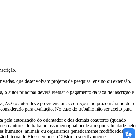
nscrição.
 privadas, que desenvolvam projetos de pesquisa, ensino ou extensão.
, o autor principal deverá efetuar o pagamento da taxa de inscrição e
ÃO (o autor deve providenciar as correções no prazo máximo de 5
nsiderado para avaliação. No caso do trabalho não ser aceito para
a pela autorização do orientador e dos demais coautores (quando
tor e coautores do trabalho assumem igualmente a responsabilidade pelo
es humanos, animais ou organismos geneticamente modificados,
o Interna de Biossegurança (CIBio), respectivamente.