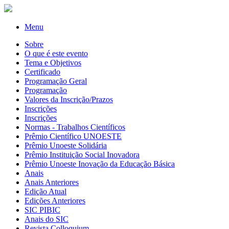
Menu
Sobre
O que é este evento
Tema e Objetivos
Certificado
Programação Geral
Programação
Valores da Inscrição/Prazos
Inscrições
Inscrições
Normas - Trabalhos Científicos
Prêmio Científico UNOESTE
Prêmio Unoeste Solidária
Prêmio Instituição Social Inovadora
Prêmio Unoeste Inovação da Educação Básica
Anais
Anais Anteriores
Edição Atual
Edições Anteriores
SIC PIBIC
Anais do SIC
Revista Colloquium