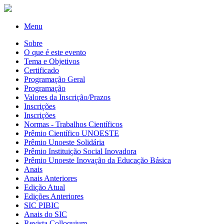
Menu
Sobre
O que é este evento
Tema e Objetivos
Certificado
Programação Geral
Programação
Valores da Inscrição/Prazos
Inscrições
Inscrições
Normas - Trabalhos Científicos
Prêmio Científico UNOESTE
Prêmio Unoeste Solidária
Prêmio Instituição Social Inovadora
Prêmio Unoeste Inovação da Educação Básica
Anais
Anais Anteriores
Edição Atual
Edições Anteriores
SIC PIBIC
Anais do SIC
Revista Colloquium