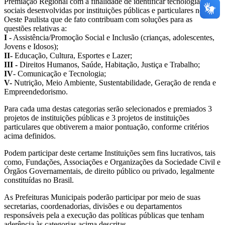
Premiação Regional com a finalidade de identificar
tecnologias
sociais desenvolvidas por instituições públicas e particulares no
Oeste Paulista que de fato contribuam com soluções para as
questões relativas a:
I -
Assistência/Promoção Social e Inclusão (crianças, adolescentes,
Jovens e Idosos);
II-
Educação, Cultura, Esportes e Lazer;
III -
Direitos Humanos, Saúde, Habitação, Justiça e Trabalho;
IV
- Comunicação e Tecnologia;
V-
Nutrição, Meio Ambiente, Sustentabilidade, Geração de renda e
Empreendedorismo.
Para cada uma destas categorias serão selecionados e premiados 3
projetos de instituições públicas e 3 projetos de instituições
particulares que obtiverem a maior pontuação, conforme critérios
acima definidos.
Podem participar deste certame Instituições sem fins lucrativos, tais
como, Fundações, Associações e Organizações da Sociedade Civil e
Órgãos Governamentais, de direito público ou privado, legalmente
constituídas no Brasil.
As Prefeituras Municipais poderão participar por meio de suas
secretarias, coordenadorias, divisões e ou departamentos
responsáveis pela a execução das políticas públicas que tenham
aderência às categorias acima descritas.