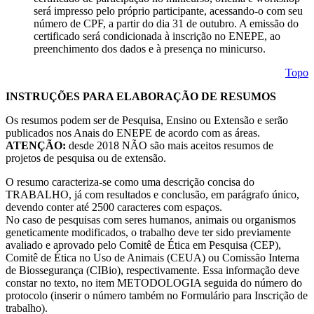
será impresso pelo próprio participante, acessando-o com seu
número de CPF, a partir do dia 31 de outubro. A emissão do
certificado será condicionada à inscrição no ENEPE, ao
preenchimento dos dados e à presença no minicurso.
Topo
INSTRUÇÕES PARA ELABORAÇÃO DE RESUMOS
Os resumos podem ser de Pesquisa, Ensino ou Extensão e serão
publicados nos Anais do ENEPE de acordo com as áreas.
ATENÇÃO:
desde 2018 NÃO são mais aceitos resumos de
projetos de pesquisa ou de extensão.
O resumo caracteriza-se como uma descrição concisa do
TRABALHO, já com resultados e conclusão, em parágrafo único,
devendo conter até 2500 caracteres com espaços.
No caso de pesquisas com seres humanos, animais ou organismos
geneticamente modificados, o trabalho deve ter sido previamente
avaliado e aprovado pelo Comitê de Ética em Pesquisa (CEP),
Comitê de Ética no Uso de Animais (CEUA) ou Comissão Interna
de Biossegurança (CIBio), respectivamente. Essa informação deve
constar no texto, no item METODOLOGIA seguida do número do
protocolo (inserir o número também no Formulário para Inscrição de
trabalho).