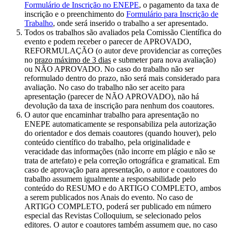
Formulário de Inscrição no ENEPE
, o pagamento da taxa de
inscrição e o preenchimento do
Formulário para Inscrição de
Trabalho
, onde será inserido o trabalho a ser apresentado.
Todos os trabalhos são avaliados pela Comissão Científica do
evento e podem receber o parecer de APROVADO,
REFORMULAÇÃO (o autor deve providenciar as correções
no
prazo máximo de 3 dias
e submeter para nova avaliação)
ou NÃO APROVADO. No caso do trabalho não ser
reformulado dentro do prazo, não será mais considerado para
avaliação. No caso do trabalho não ser aceito para
apresentação (parecer de NÃO APROVADO), não há
devolução da taxa de inscrição para nenhum dos coautores.
O autor que encaminhar trabalho para apresentação no
ENEPE automaticamente se responsabiliza pela autorização
do orientador e dos demais coautores (quando houver), pelo
conteúdo científico do trabalho, pela originalidade e
veracidade das informações (não incorre em plágio e não se
trata de artefato) e pela correção ortográfica e gramatical. Em
caso de aprovação para apresentação, o autor e coautores do
trabalho assumem igualmente a responsabilidade pelo
conteúdo do RESUMO e do ARTIGO COMPLETO, ambos
a serem publicados nos Anais do evento. No caso de
ARTIGO COMPLETO, poderá ser publicado em número
especial das Revistas Colloquium, se selecionado pelos
editores. O autor e coautores também assumem que, no caso