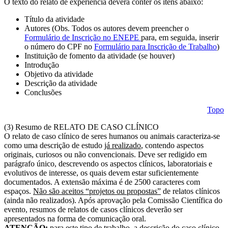
O texto do relato de experiência deverá conter os itens abaixo:
Título da atividade
Autores (Obs. Todos os autores devem preencher o
Formulário de Inscrição no ENEPE
para, em seguida, inserir
o número do CPF no
Formulário para Inscrição de Trabalho
)
Instituição de fomento da atividade (se houver)
Introdução
Objetivo da atividade
Descrição da atividade
Conclusões
Topo
(3) Resumo de RELATO DE CASO CLÍNICO
O relato de caso clínico de seres humanos ou animais caracteriza-se
como uma descrição de estudo
já realizado
, contendo aspectos
originais, curiosos ou não convencionais. Deve ser redigido em
parágrafo único, descrevendo os aspectos clínicos, laboratoriais e
evolutivos de interesse, os quais devem estar suficientemente
documentados. A extensão máxima é de 2500 caracteres com
espaços.
Não são aceitos “projetos ou propostas”
de relatos clínicos
(ainda não realizados). Após aprovação pela Comissão Científica do
evento, resumos de relatos de casos clínicos deverão ser
apresentados na forma de comunicação oral.
ATENÇÃO:
para este tipo de trabalho, a descrição do caso clínico