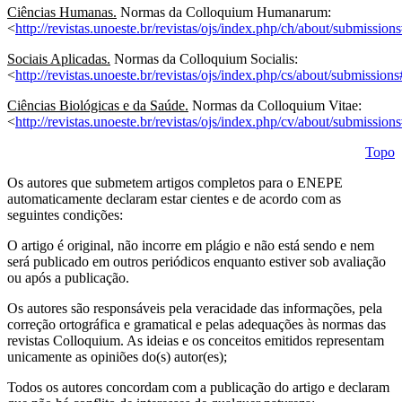
Ciências Humanas.
Normas da Colloquium Humanarum:
<
http://revistas.unoeste.br/revistas/ojs/index.php/ch/about/submissio
Sociais Aplicadas.
Normas da Colloquium Socialis:
<
http://revistas.unoeste.br/revistas/ojs/index.php/cs/about/submissio
Ciências Biológicas e da Saúde.
Normas da Colloquium Vitae:
<
http://revistas.unoeste.br/revistas/ojs/index.php/cv/about/submissio
Topo
Os autores que submetem artigos completos para o ENEPE
automaticamente declaram estar cientes e de acordo com as
seguintes condições:
O artigo é original, não incorre em plágio e não está sendo e nem
será publicado em outros periódicos enquanto estiver sob avaliação
ou após a publicação.
Os autores são responsáveis pela veracidade das informações, pela
correção ortográfica e gramatical e pelas adequações às normas das
revistas Colloquium. As ideias e os conceitos emitidos representam
unicamente as opiniões do(s) autor(es);
Todos os autores concordam com a publicação do artigo e declaram