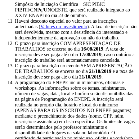
Simpósio de Iniciação Científica – SIC PIBIC-
PIBITI/CNPq/UNOESTE, que será realizado integrado ao
XXIV ENAPI no dia 23 de outubro.
Haverá desconto especial no valor para as inscrições
antecipadas (
Valores do investimento
). A taxa de inscrição não
será devolvida, mesmo com a desistência do interessado e
independentemente da aprovação ou não do trabalho.
O prazo para inscrição COM APRESENTAÇÃO DE
TRABALHOS se encerra no dia
16/08/2019
. A taxa de
inscrição deve ser paga até o dia
17/08/2019
, caso contrário a
inscrição do trabalho será automaticamente cancelada.
O prazo para inscrição no evento SEM APRESENTAÇÃO
DE TRABALHOS se encerra no dia
21/10/2019
e a taxa de
inscrição deve ser paga até o dia
21/10/2019
.
A programação do ENEPE inclui minicursos, oficinas e
workshops. As informações sobre os temas, ministrantes,
número de vagas, data, local e horário serão disponibilizadas
na página de Programação do ENEPE. A inscrição será
realizada no próprio dia, horário e local do minicurso
(APENAS PARA OS INSCRITOS NO ENEPE pagantes)
mediante o preenchimento dos dados (nome, CPF, núm.
inscrição e assinatura) em lista específica. Os limites de vagas
serão determinados pelo professor ministrante e
disponibilidade de lugares na sala ou laboratório. O
certificado de participação no minicurso, oficina e workshop