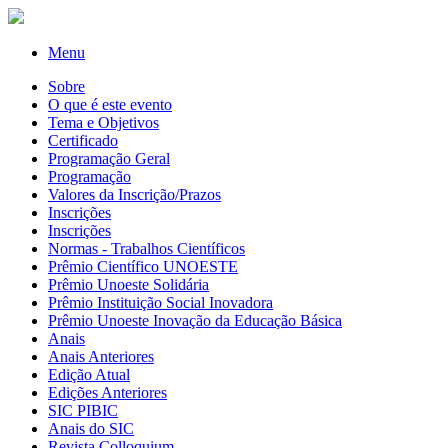
Menu
Sobre
O que é este evento
Tema e Objetivos
Certificado
Programação Geral
Programação
Valores da Inscrição/Prazos
Inscrições
Inscrições
Normas - Trabalhos Científicos
Prêmio Científico UNOESTE
Prêmio Unoeste Solidária
Prêmio Instituição Social Inovadora
Prêmio Unoeste Inovação da Educação Básica
Anais
Anais Anteriores
Edição Atual
Edições Anteriores
SIC PIBIC
Anais do SIC
Revista Colloquium