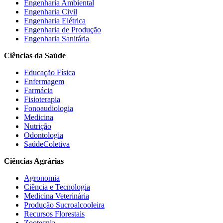
Engenharia Ambiental
Engenharia Civil
Engenharia Elétrica
Engenharia de Produção
Engenharia Sanitária
Ciências da Saúde
Educação Física
Enfermagem
Farmácia
Fisioterapia
Fonoaudiologia
Medicina
Nutrição
Odontologia
SaúdeColetiva
Ciências Agrárias
Agronomia
Ciência e Tecnologia
Medicina Veterinária
Produção Sucroalcooleira
Recursos Florestais
Zootecnia