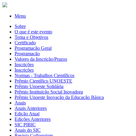
Menu
Sobre
O que é este evento
Tema e Objetivos
Certificado
Programação Geral
Programação
Valores da Inscrição/Prazos
Inscrições
Inscrições
Normas - Trabalhos Científicos
Prêmio Científico UNOESTE
Prêmio Unoeste Solidária
Prêmio Instituição Social Inovadora
Prêmio Unoeste Inovação da Educação Básica
Anais
Anais Anteriores
Edição Atual
Edições Anteriores
SIC PIBIC
Anais do SIC
Revista Colloquium