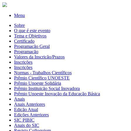
Menu
Sobre
O que é este evento
Tema e Objetivos
Certificado
Programação Geral
Programação
Valores da Inscrição/Prazos
Inscrições
Inscrições
Normas - Trabalhos Científicos
Prêmio Científico UNOESTE
Prêmio Unoeste Solidária
Prêmio Instituição Social Inovadora
Prêmio Unoeste Inovação da Educação Básica
Anais
Anais Anteriores
Edição Atual
Edições Anteriores
SIC PIBIC
Anais do SIC
Revista Colloquium