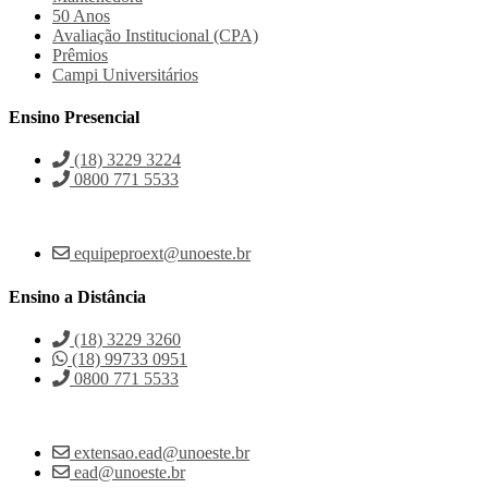
50 Anos
Avaliação Institucional (CPA)
Prêmios
Campi Universitários
Ensino Presencial
(18) 3229 3224
0800 771 5533
equipeproext@unoeste.br
Ensino a Distância
(18) 3229 3260
(18) 99733 0951
0800 771 5533
extensao.ead@unoeste.br
ead@unoeste.br