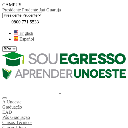
CAMPUS:
Presidente Prudente
Jaú
Guarujá
0800 771 5533
English
Español
A Unoeste
Graduação
EAD
Pós-Graduação
Cursos Técnicos
Cursos Livres