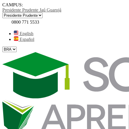
CAMPUS:
Presidente Prudente
Jaú
Guarujá
0800 771 5533
English
Español