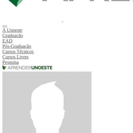
A Unoeste
Graduação
EAD
Pós-Graduação
Cursos Técnicos
Cursos Livres
Pesquisa