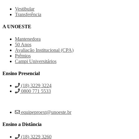
Vestibular
Transferência
A UNOESTE
Mantenedora
50 Anos
Avaliação Institucional (CPA)
Prêmios
Campi Universitários
Ensino Presencial
(18) 3229 3224
0800 771 5533
equipeproext@unoeste.br
Ensino a Distância
(18) 3229 3260