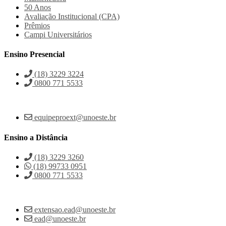
50 Anos
Avaliação Institucional (CPA)
Prêmios
Campi Universitários
Ensino Presencial
(18) 3229 3224
0800 771 5533
equipeproext@unoeste.br
Ensino a Distância
(18) 3229 3260
(18) 99733 0951
0800 771 5533
extensao.ead@unoeste.br
ead@unoeste.br