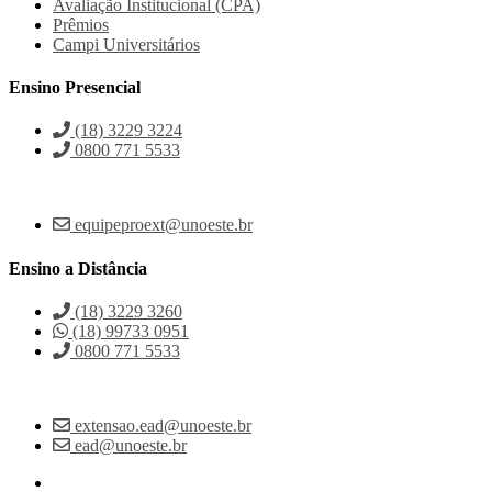
Avaliação Institucional (CPA)
Prêmios
Campi Universitários
Ensino Presencial
(18) 3229 3224
0800 771 5533
equipeproext@unoeste.br
Ensino a Distância
(18) 3229 3260
(18) 99733 0951
0800 771 5533
extensao.ead@unoeste.br
ead@unoeste.br