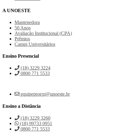
A UNOESTE
Mantenedora
50 Anos
Avaliação Institucional (CPA)
Prêmios
Campi Universitários
Ensino Presencial
(18) 3229 3224
0800 771 5533
equipeproext@unoeste.br
Ensino a Distância
(18) 3229 3260
(18) 99733 0951
0800 771 5533