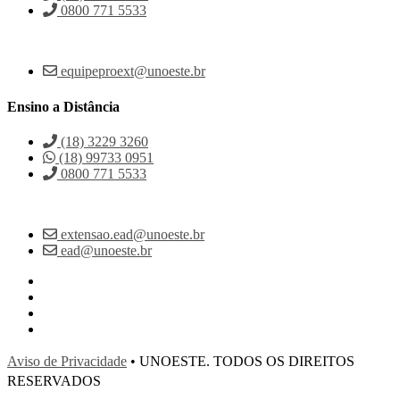
0800 771 5533
equipeproext@unoeste.br
Ensino a Distância
(18) 3229 3260
(18) 99733 0951
0800 771 5533
extensao.ead@unoeste.br
ead@unoeste.br
Aviso de Privacidade
• UNOESTE. TODOS OS DIREITOS
RESERVADOS