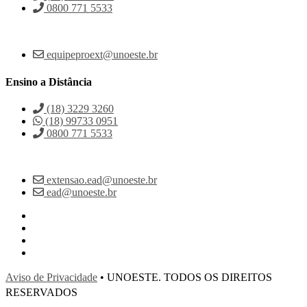
0800 771 5533
equipeproext@unoeste.br
Ensino a Distância
(18) 3229 3260
(18) 99733 0951
0800 771 5533
extensao.ead@unoeste.br
ead@unoeste.br
Aviso de Privacidade
• UNOESTE. TODOS OS DIREITOS
RESERVADOS