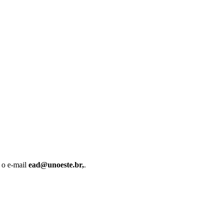
 o e-mail
ead@unoeste.br,
.