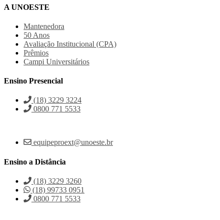
A UNOESTE
Mantenedora
50 Anos
Avaliação Institucional (CPA)
Prêmios
Campi Universitários
Ensino Presencial
(18) 3229 3224
0800 771 5533
equipeproext@unoeste.br
Ensino a Distância
(18) 3229 3260
(18) 99733 0951
0800 771 5533