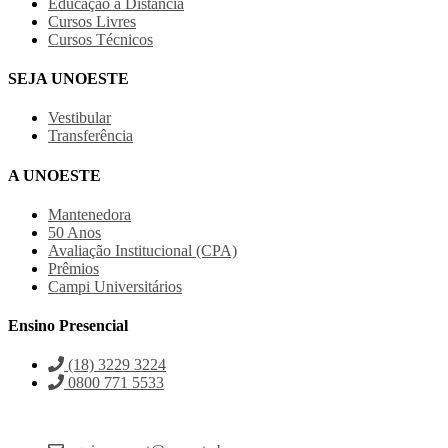
Educação a Distância
Cursos Livres
Cursos Técnicos
SEJA UNOESTE
Vestibular
Transferência
A UNOESTE
Mantenedora
50 Anos
Avaliação Institucional (CPA)
Prêmios
Campi Universitários
Ensino Presencial
(18) 3229 3224
0800 771 5533