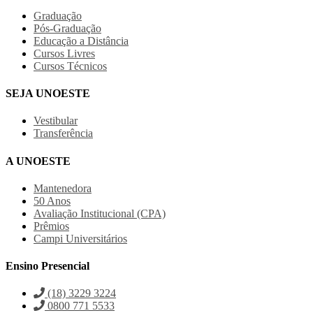
Graduação
Pós-Graduação
Educação a Distância
Cursos Livres
Cursos Técnicos
SEJA UNOESTE
Vestibular
Transferência
A UNOESTE
Mantenedora
50 Anos
Avaliação Institucional (CPA)
Prêmios
Campi Universitários
Ensino Presencial
(18) 3229 3224
0800 771 5533