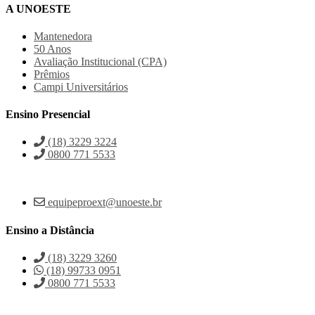
A UNOESTE
Mantenedora
50 Anos
Avaliação Institucional (CPA)
Prêmios
Campi Universitários
Ensino Presencial
(18) 3229 3224
0800 771 5533
equipeproext@unoeste.br
Ensino a Distância
(18) 3229 3260
(18) 99733 0951
0800 771 5533