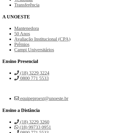
Transferência
A UNOESTE
Mantenedora
50 Anos
Avaliação Institucional (CPA)
Prêmios
Campi Universitários
Ensino Presencial
(18) 3229 3224
0800 771 5533
equipeproext@unoeste.br
Ensino a Distância
(18) 3229 3260
(18) 99733 0951
0800 771 5533