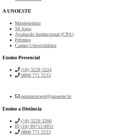
A UNOESTE
Mantenedora
50 Anos
Avaliação Institucional (CPA)
Prêmios
Campi Universitários
Ensino Presencial
(18) 3229 3224
0800 771 5533
equipeproext@unoeste.br
Ensino a Distância
(18) 3229 3260
(18) 99733 0951
0800 771 5533