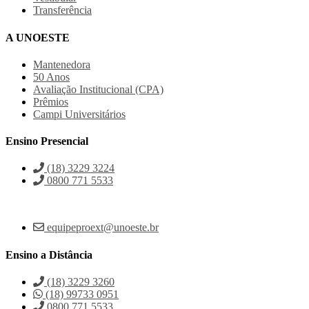
Transferência
A UNOESTE
Mantenedora
50 Anos
Avaliação Institucional (CPA)
Prêmios
Campi Universitários
Ensino Presencial
(18) 3229 3224
0800 771 5533
equipeproext@unoeste.br
Ensino a Distância
(18) 3229 3260
(18) 99733 0951
0800 771 5533