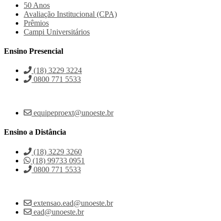
50 Anos
Avaliação Institucional (CPA)
Prêmios
Campi Universitários
Ensino Presencial
(18) 3229 3224
0800 771 5533
equipeproext@unoeste.br
Ensino a Distância
(18) 3229 3260
(18) 99733 0951
0800 771 5533
extensao.ead@unoeste.br
ead@unoeste.br