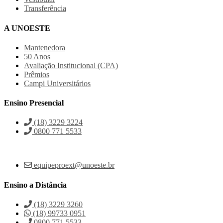
Transferência
A UNOESTE
Mantenedora
50 Anos
Avaliação Institucional (CPA)
Prêmios
Campi Universitários
Ensino Presencial
(18) 3229 3224
0800 771 5533
equipeproext@unoeste.br
Ensino a Distância
(18) 3229 3260
(18) 99733 0951
0800 771 5533