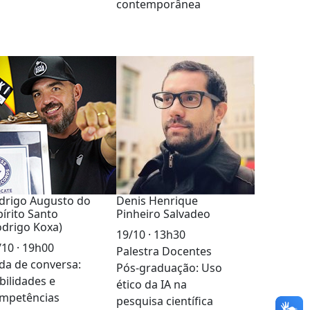
contemporânea
drigo Augusto do
Denis Henrique
pírito Santo
Pinheiro Salvadeo
odrigo Koxa)
19/10 · 13h30
/10 · 19h00
Palestra Docentes
da de conversa:
Pós-graduação: Uso
bilidades e
ético da IA na
mpetências
pesquisa científica