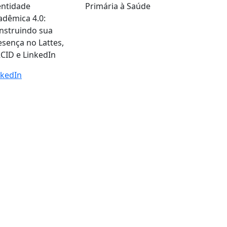
entidade
Primária à Saúde
adêmica 4.0:
nstruindo sua
esença no Lattes,
CID e LinkedIn
nkedIn