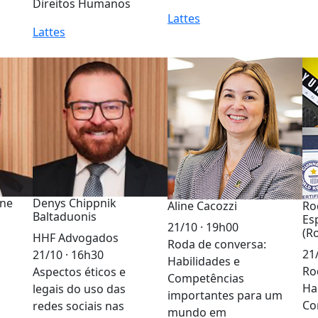
Direitos Humanos
Lattes
Lattes
ane
Denys Chippnik
Aline Cacozzi
Ro
Baltaduonis
Es
21/10 · 19h00
(R
HHF Advogados
Roda de conversa:
21
21/10 · 16h30
Habilidades e
Ro
Aspectos éticos e
Competências
Ha
legais do uso das
importantes para um
Co
redes sociais nas
mundo em