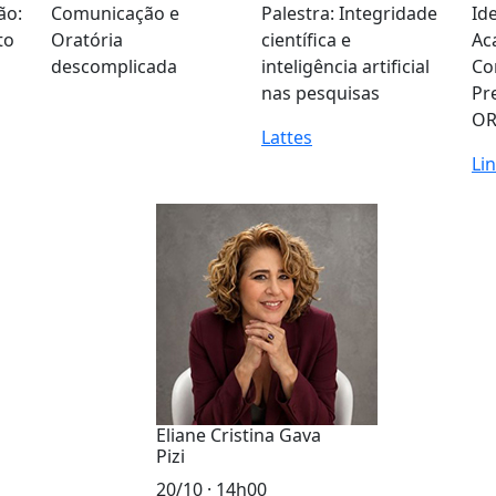
ão:
Comunicação e
Palestra: Integridade
Id
to
Oratória
científica e
Ac
o
descomplicada
inteligência artificial
Co
nas pesquisas
Pr
OR
Lattes
Li
Eliane Cristina Gava
Pizi
20/10 · 14h00