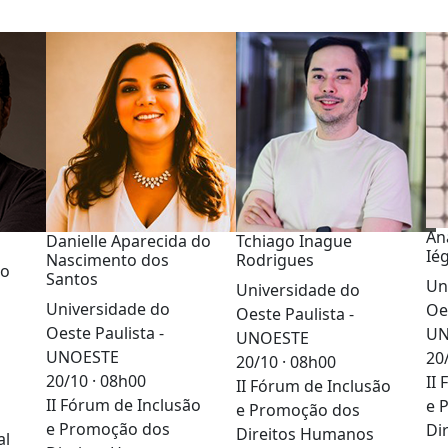
An
Danielle Aparecida do
Tchiago Inague
Ié
Nascimento dos
Rodrigues
io
Santos
Un
Universidade do
Universidade do
Oe
Oeste Paulista -
Oeste Paulista -
UN
UNOESTE
UNOESTE
20
20/10 · 08h00
20/10 · 08h00
II
II Fórum de Inclusão
II Fórum de Inclusão
e 
e Promoção dos
e Promoção dos
Di
Direitos Humanos
al