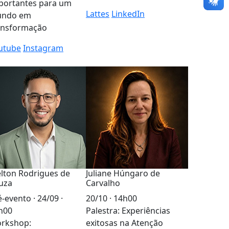
portantes para um
Lattes
LinkedIn
ndo em
ansformação
utube
Instagram
lton Rodrigues de
Juliane Húngaro de
uza
Carvalho
-evento · 24/09 ·
20/10 · 14h00
h00
Palestra: Experiências
rkshop:
exitosas na Atenção