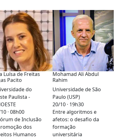
a Luísa de Freitas
Mohamad Ali Abdul
gas Pacito
Rahim
iversidade do
Universidade de São
ste Paulista -
Paulo (USP)
OESTE
20/10 · 19h30
/10 · 08h00
Entre algoritmos e
 Fórum de Inclusão
afetos: o desafio da
Promoção dos
formação
reitos Humanos
universitária