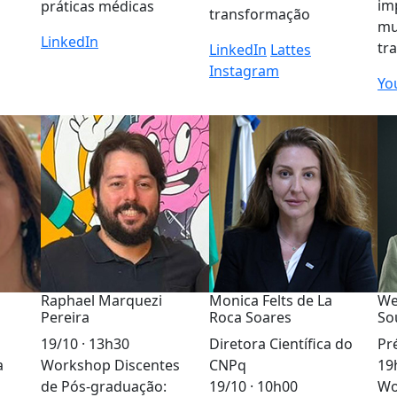
im
práticas médicas
transformação
mu
LinkedIn
tr
LinkedIn
Lattes
Instagram
Yo
Raphael Marquezi
Monica Felts de La
We
Pereira
Roca Soares
So
19/10 · 13h30
Diretora Científica do
Pré
a
Workshop Discentes
CNPq
19
de Pós-graduação:
19/10 · 10h00
Wo