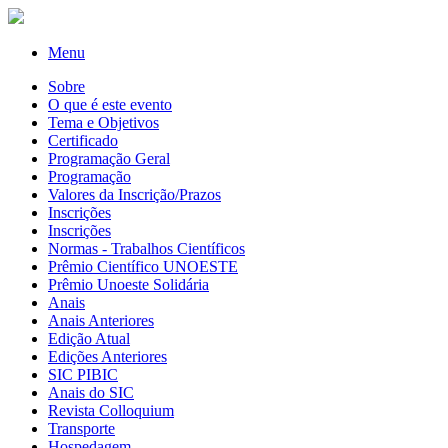
Menu
Sobre
O que é este evento
Tema e Objetivos
Certificado
Programação Geral
Programação
Valores da Inscrição/Prazos
Inscrições
Inscrições
Normas - Trabalhos Científicos
Prêmio Científico UNOESTE
Prêmio Unoeste Solidária
Anais
Anais Anteriores
Edição Atual
Edições Anteriores
SIC PIBIC
Anais do SIC
Revista Colloquium
Transporte
Hospedagem