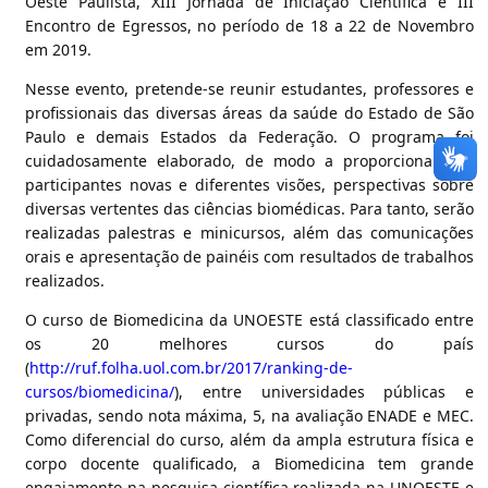
Oeste Paulista, XIII Jornada de Iniciação Científica e III
Encontro de Egressos, no período de 18 a 22 de Novembro
em 2019.
Nesse evento, pretende-se reunir estudantes, professores e
profissionais das diversas áreas da saúde do Estado de São
Paulo e demais Estados da Federação. O programa foi
cuidadosamente elaborado, de modo a proporcionar aos
participantes novas e diferentes visões, perspectivas sobre
diversas vertentes das ciências biomédicas. Para tanto, serão
realizadas palestras e minicursos, além das comunicações
orais e apresentação de painéis com resultados de trabalhos
realizados.
O curso de Biomedicina da UNOESTE está classificado entre
os 20 melhores cursos do país
(
http://ruf.folha.uol.com.br/2017/ranking-de-
cursos/biomedicina/
), entre universidades públicas e
privadas, sendo nota máxima, 5, na avaliação ENADE e MEC.
Como diferencial do curso, além da ampla estrutura física e
corpo docente qualificado, a Biomedicina tem grande
engajamento na pesquisa científica realizada na UNOESTE e