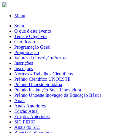
Menu
Sobre
O que é este evento
Tema e Objetivos
Certificado
Programação Geral
Programação
Valores da Inscrição/Prazos
Inscrições
Inscrições
Normas - Trabalhos Científicos
Prêmio Científico UNOESTE
Prêmio Unoeste Solidária
Prêmio Instituição Social Inovadora
Prêmio Unoeste Inovação da Educação Básica
Anais
Anais Anteriores
Edição Atual
Edições Anteriores
SIC PIBIC
Anais do SIC
Revista Colloquium