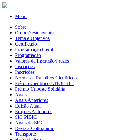
Menu
Sobre
O que é este evento
Tema e Objetivos
Certificado
Programação Geral
Programação
Valores da Inscrição/Prazos
Inscrições
Inscrições
Normas - Trabalhos Científicos
Prêmio Científico UNOESTE
Prêmio Unoeste Solidária
Anais
Anais Anteriores
Edição Atual
Edições Anteriores
SIC PIBIC
Anais do SIC
Revista Colloquium
Transporte
Hospedagem