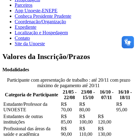
Parceiros
App Unoeste-ENEPE
Conheça Presidente Prudente
Coordenação/Organização
Expediente
Localização e Hospedagem
Contato
Site da Unoeste
Valores da Inscrição/Prazos
Modalidades
Participante com apresentação de trabalho
: até 20/11 com prazo
máximo de pagamento até 20/11
21/05 -
23/08 -
16/10 -
16/10 -
Categoria de Participante
22/08
15/10
07/11
18/11
Estudante/Professor da
R$
R$
R$
UNOESTE
70,00
80,00
95,00
Estudantes de outras
R$
R$
R$
instituições
85,00
100,00
120,00
Profissional das áreas da
R$
R$
R$
saúde e acadêmica
90,00
110,00
130,00