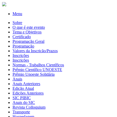
Menu
Sobre
O que é este evento
Tema e Objetivos
Certificado
Programação Geral
Programação
Valores da Inscrição/Prazos
Inscrições
Inscrições
Normas - Trabalhos Científicos
Prêmio Científico UNOESTE
Prêmio Unoeste Solidária
Anais
Anais Anteriores
Edição Atual
Edições Anteriores
SIC PIBIC
Anais do SIC
Revista Colloquium
Transporte
Hospedagem