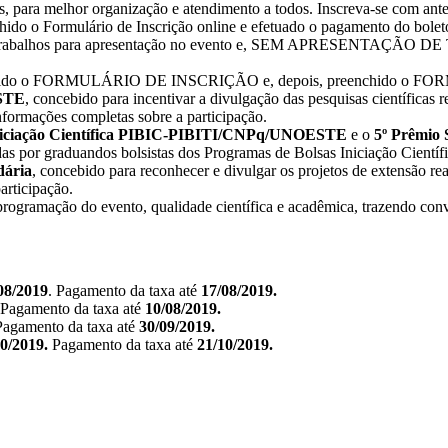
s, para melhor organização e atendimento a todos. Inscreva-se com ante
eenchido o Formulário de Inscrição online e efetuado o pagamento d
 trabalhos para apresentação no evento e, SEM APRESENTAÇÃO DE T
ro preenchido o FORMULÁRIO DE INSCRIÇÃO e, depois, preench
ESTE
, concebido para incentivar a divulgação das pesquisas científicas 
informações completas sobre a participação.
Iniciação Científica PIBIC-PIBITI/CNPq/UNOESTE
e o
5º Prêmio
izadas por graduandos bolsistas dos Programas de Bolsas Iniciação Ci
ária
, concebido para reconhecer e divulgar os projetos de extensão rea
articipação.
rogramação do evento, qualidade científica e acadêmica, trazendo convi
08/2019
. Pagamento da taxa até
17/08/2019.
 Pagamento da taxa até
10/08/2019.
Pagamento da taxa até
30/09/2019.
10/2019.
Pagamento da taxa até
21/10/2019.