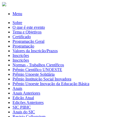
Menu
Sobre
O que é este evento
Tema e Objetivos
Certificado
Programação Geral
Programação
Valores da Inscrição/Prazos
Inscrições
Inscrições
Normas - Trabalhos Científicos
Prêmio Científico UNOESTE
Prêmio Unoeste Solidária
Prêmio Instituição Social Inovadora
Prêmio Unoeste Inovação da Educação Básica
Anais
Anais Anteriores
Edição Atual
Edições Anteriores
SIC PIBIC
Anais do SIC
Revista Colloquium