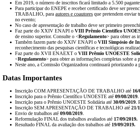
Em 2019, o número de inscritos ficará limitado a 5.500 pagante
Para participar do ENEPE e receber certificado deve ser pr
TRABALHO, para
autores e coautores
que pretendem enviar
no evento;
No caso de apresentação de trabalho deve ser primei
Faz parte do XXIV ENAPI o
VIII
Prêmio Científico UNO
de ensino superior. Consulte o <
Regulamento
> para obter as 
Também fazem parte do XXIV ENAPI o
VIII Simpósio de 
reconhecimento das pesquisas científicas e tecnológicas real
Faz parte do XVII ENAEXT o
VIII
Prêmio UNOESTE Solid
<
Regulamento
> para obter as informações completas sobre a p
Neste ano, a Comissão Organizadora continuará priorizando a p
Datas Importantes
Inscrição COM APRESENTAÇÃO DE TRABALHO até
16/
Inscrição para o Prêmio Científico UNOESTE até
09/08/2019
.
Inscrição para o Prêmio UNOESTE Solidária até
30/09/2019
. 
Inscrição SEM APRESENTAÇÃO DE TRABALHO até
21/
Envio de trabalhos até
09/08/2019
.
Reformulação FINAL dos trabalhos avaliados até
17/09/2019.
Resultado FINAL da avaliação dos trabalhos até
19/09/2019.