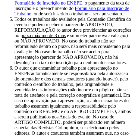
Formulário de Inscrição no ENEPE
, o pagamento da taxa de
inscrição e o preenchimento do
Formulário para Inscrição de
Trabalho
, onde será inserido o trabalho a ser apresentado.
Todos os trabalhos são avaliados pela Comissão Científica do
evento e podem receber o parecer de APROVADO,
REFORMULAÇÃO (o autor deve providenciar as correções
no
prazo máximo de 3 dias
e submeter para nova avaliação)
ou NÃO APROVADO. No caso do trabalho não ser
reformulado dentro do prazo, não será mais considerado para
avaliação. No caso do trabalho não ser aceito para
apresentação (parecer de NÃO APROVADO), não há
devolução da taxa de inscrição para nenhum dos coautores.
O autor que encaminhar trabalho para apresentação no
ENEPE automaticamente se responsabiliza pela autorização
do orientador e dos demais coautores (quando houver), pelo
conteúdo científico do trabalho, pela originalidade e
veracidade das informações (não incorre em plágio e não se
trata de artefato) e pela correção ortográfica e gramatical. Em
caso de aprovação para apresentação, o autor e coautores do
trabalho assumem igualmente a responsabilidade pelo
conteúdo do RESUMO e do ARTIGO COMPLETO, ambos
a serem publicados nos Anais do evento. No caso de
ARTIGO COMPLETO, poderá ser publicado em número
especial das Revistas Colloquium, se selecionado pelos
editores. O autor e coautores também assumem que, no caso