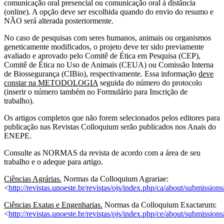
comunicação oral presencial ou comunicação oral à distância
(online). A opção deve ser escolhida quando do envio do resumo e
NÃO será alterada posteriormente.
No caso de pesquisas com seres humanos, animais ou organismos
geneticamente modificados, o projeto deve ter sido previamente
avaliado e aprovado pelo Comitê de Ética em Pesquisa (CEP),
Comitê de Ética no Uso de Animais (CEUA) ou Comissão Interna
de Biossegurança (CIBio), respectivamente. Essa informação
deve
constar na METODOLOGIA
seguida do número do protocolo
(inserir o número também no Formulário para Inscrição de
trabalho).
Os artigos completos que não forem selecionados pelos editores para
publicação nas Revistas Colloquium serão publicados nos Anais do
ENEPE.
Consulte as NORMAS da revista de acordo com a área de seu
trabalho e o adeque para artigo.
Ciências Agrárias.
Normas da Colloquium Agrariae:
<
http://revistas.unoeste.br/revistas/ojs/index.php/ca/about/submissio
Ciências Exatas e Engenharias.
Normas da Colloquium Exactarum:
<
http://revistas.unoeste.br/revistas/ojs/index.php/ce/about/submissio