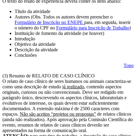
O texto do relato de experiência deverá conter os itens abaixo:
Título da atividade
Autores (Obs. Todos os autores devem preencher o
Formulário de Inscrição no ENEPE
para, em seguida, inserir
o número do CPF no
Formulário para Inscrição de Trabalho
)
Instituição de fomento da atividade (se houver)
Introdução
Objetivo da atividade
Descrição da atividade
Conclusões
Topo
(3) Resumo de RELATO DE CASO CLÍNICO
O relato de caso clínico de seres humanos ou animais caracteriza-se
como uma descrição de estudo
já realizado
, contendo aspectos
originais, curiosos ou não convencionais. Deve ser redigido em
parágrafo único, descrevendo os aspectos clínicos, laboratoriais e
evolutivos de interesse, os quais devem estar suficientemente
documentados. A extensão máxima é de 2500 caracteres com
espaços.
Não são aceitos “projetos ou propostas”
de relatos clínicos
(ainda não realizados). Após aprovação pela Comissão Científica do
evento, resumos de relatos de casos clínicos deverão ser
apresentados na forma de comunicação oral.
ATENÇÃO:
para este tipo de trabalho, a descrição do caso clínico