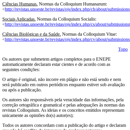
Ciências Humanas.
Normas da Colloquium Humanarum:
<
http://revistas.unoeste.br/revistas/ojs/index.php/ch/about/submissio
Sociais Aplicadas.
Normas da Colloquium Socialis:
<
http://revistas.unoeste.br/revistas/ojs/index.php/cs/about/submissio
Ciências Biológicas e da Saúde.
Normas da Colloquium Vitae:
<
http://revistas.unoeste.br/revistas/ojs/index.php/cv/about/submissio
Topo
Os autores que submetem artigos completos para o ENEPE
automaticamente declaram estar cientes e de acordo com as
seguintes condições:
O artigo é original, não incorre em plágio e não está sendo e nem
será publicado em outros periódicos enquanto estiver sob avaliação
ou após a publicação.
Os autores são responsáveis pela veracidade das informações, pela
correção ortográfica e gramatical e pelas adequações às normas das
revistas Colloquium. As ideias e os conceitos emitidos representam
unicamente as opiniões do(s) autor(es);
Todos os autores concordam com a publicação do artigo e declaram