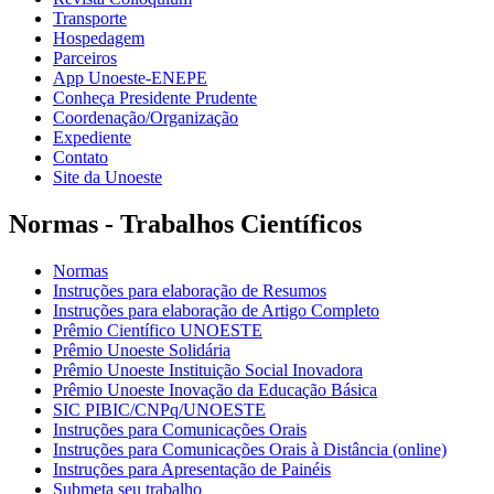
Transporte
Hospedagem
Parceiros
App Unoeste-ENEPE
Conheça Presidente Prudente
Coordenação/Organização
Expediente
Contato
Site da Unoeste
Normas - Trabalhos Científicos
Normas
Instruções para elaboração de Resumos
Instruções para elaboração de Artigo Completo
Prêmio Científico UNOESTE
Prêmio Unoeste Solidária
Prêmio Unoeste Instituição Social Inovadora
Prêmio Unoeste Inovação da Educação Básica
SIC PIBIC/CNPq/UNOESTE
Instruções para Comunicações Orais
Instruções para Comunicações Orais à Distância (online)
Instruções para Apresentação de Painéis
Submeta seu trabalho