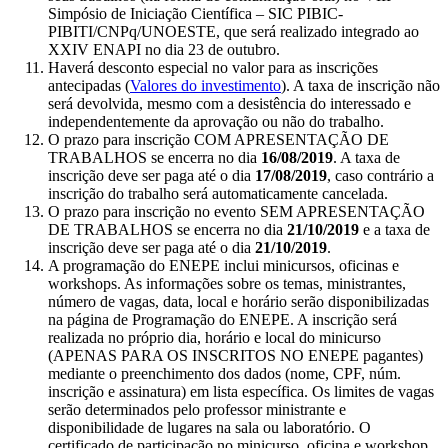
Simpósio de Iniciação Científica – SIC PIBIC-
PIBITI/CNPq/UNOESTE, que será realizado integrado ao
XXIV ENAPI no dia 23 de outubro.
Haverá desconto especial no valor para as inscrições
antecipadas (
Valores do investimento
). A taxa de inscrição não
será devolvida, mesmo com a desistência do interessado e
independentemente da aprovação ou não do trabalho.
O prazo para inscrição COM APRESENTAÇÃO DE
TRABALHOS se encerra no dia
16/08/2019
. A taxa de
inscrição deve ser paga até o dia
17/08/2019
, caso contrário a
inscrição do trabalho será automaticamente cancelada.
O prazo para inscrição no evento SEM APRESENTAÇÃO
DE TRABALHOS se encerra no dia
21/10/2019
e a taxa de
inscrição deve ser paga até o dia
21/10/2019
.
A programação do ENEPE inclui minicursos, oficinas e
workshops. As informações sobre os temas, ministrantes,
número de vagas, data, local e horário serão disponibilizadas
na página de Programação do ENEPE. A inscrição será
realizada no próprio dia, horário e local do minicurso
(APENAS PARA OS INSCRITOS NO ENEPE pagantes)
mediante o preenchimento dos dados (nome, CPF, núm.
inscrição e assinatura) em lista específica. Os limites de vagas
serão determinados pelo professor ministrante e
disponibilidade de lugares na sala ou laboratório. O
certificado de participação no minicurso, oficina e workshop