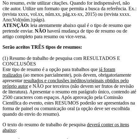
No resumo, evite utilizar citações. Quando for indispensável, não
cite autor. Utilize um formato que permita a busca da referência. Ex.:
(revista xxxx, vol.xx, núm.xx, pág.xx-xx, 2015) ou (revista xxxx.
Ano;Vol(núm.):págs).
ATENÇÃO:
leia atentamente abaixo qual é o tipo de resumo que
pretende enviar.
NÃO
haverá mudança de tipo de resumo ou de
artigo completo para resumo ou vice-versa.
Serão aceitos TRÊS tipos de resumos:
(1) Resumo de trabalho de pesquisa com RESULTADOS E
CONCLUSÕES
Este tipo de resumo é a opção para trabalhos que
já foram
realizados
(ao menos parcialmente), pois devem, obrigatoriamente
apresentar
resultados e conclusões
inéditos/originais obtidos pelo
próprio autor
e NÃO por terceiros (não devem ser frutos de revisão
de literatura). Apresentar o resumo em parágrafo único, contendo até
2500 caracteres com espaços. Após aprovação pela Comissão
Científica do evento, estes RESUMOS poderão ser apresentados na
forma de painel ou comunicação oral (a opção deve ser escolhida
quando do envio do resumo).
O texto do resumo de trabalho de pesquisa
deverá conter os itens
abaixo
: