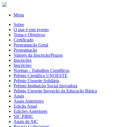
Menu
Sobre
O que é este evento
Tema e Objetivos
Certificado
Programação Geral
Programação
Valores da Inscrição/Prazos
Inscrições
Inscrições
Normas - Trabalhos Científicos
Prêmio Científico UNOESTE
Prêmio Unoeste Solidária
Prêmio Instituição Social Inovadora
Prêmio Unoeste Inovação da Educação Básica
Anais
Anais Anteriores
Edição Atual
Edições Anteriores
SIC PIBIC
Anais do SIC
Revista Colloquium