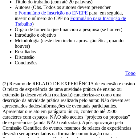
Título do trabalho (com até 20 palavras)
Autores (Obs. Todos os autores devem preencher
o
Formulário de Inscrição no ENEPE
para, em seguida,
inserir o número do CPF no
Formulário para Inscrição de
Trabalho
)
Órgão de fomento que financiou a pesquisa (se houver)
Introdução e objetivo
Metodologia (neste item incluir aprovação ética, quando
houver)
Resultados
Discussão
Conclusões
Topo
(2) Resumo de RELATO DE EXPERIÊNCIA de extensão e ensino
O relato de experiência de uma atividade prática de ensino ou
extensão
já desenvolvida
(realizada) caracteriza-se como uma
descrição da atividade prática realizada pelo autor. Não devem ser
apresentados dados/informações de eventuais participantes.
Apresentar o relato em parágrafo único, contendo até 2500
caracteres com espaços.
NÃO são aceitos “projetos ou propostas”
de experiências (ainda NÃO realizadas). Após aprovação pela
Comissão Científica do evento, resumos de relatos de experiências
deverão ser apresentados na forma de comunicação oral.