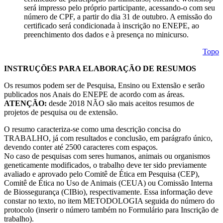
será impresso pelo próprio participante, acessando-o com seu
número de CPF, a partir do dia 31 de outubro. A emissão do
certificado será condicionada à inscrição no ENEPE, ao
preenchimento dos dados e à presença no minicurso.
Topo
INSTRUÇÕES PARA ELABORAÇÃO DE RESUMOS
Os resumos podem ser de Pesquisa, Ensino ou Extensão e serão
publicados nos Anais do ENEPE de acordo com as áreas.
ATENÇÃO:
desde 2018 NÃO são mais aceitos resumos de
projetos de pesquisa ou de extensão.
O resumo caracteriza-se como uma descrição concisa do
TRABALHO, já com resultados e conclusão, em parágrafo único,
devendo conter até 2500 caracteres com espaços.
No caso de pesquisas com seres humanos, animais ou organismos
geneticamente modificados, o trabalho deve ter sido previamente
avaliado e aprovado pelo Comitê de Ética em Pesquisa (CEP),
Comitê de Ética no Uso de Animais (CEUA) ou Comissão Interna
de Biossegurança (CIBio), respectivamente. Essa informação deve
constar no texto, no item METODOLOGIA seguida do número do
protocolo (inserir o número também no Formulário para Inscrição de
trabalho).