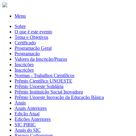
Menu
Sobre
O que é este evento
Tema e Objetivos
Certificado
Programação Geral
Programação
Valores da Inscrição/Prazos
Inscrições
Inscrições
Normas - Trabalhos Científicos
Prêmio Científico UNOESTE
Prêmio Unoeste Solidária
Prêmio Instituição Social Inovadora
Prêmio Unoeste Inovação da Educação Básica
Anais
Anais Anteriores
Edição Atual
Edições Anteriores
SIC PIBIC
Anais do SIC
Revista Colloquium