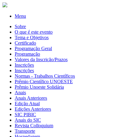
Menu
Sobre
O que é este evento
Tema e Objetivos
Certificado
Programação Geral
Programação
Valores da Inscrição/Prazos
Inscrições
Inscrições
Normas - Trabalhos Científicos
Prêmio Científico UNOESTE
Prêmio Unoeste Solidária
Anais
Anais Anteriores
Edição Atual
Edições Anteriores
SIC PIBIC
Anais do SIC
Revista Colloquium
Transporte
Hospedagem