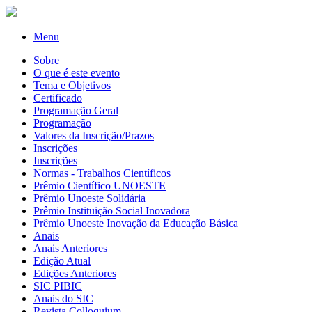
Menu
Sobre
O que é este evento
Tema e Objetivos
Certificado
Programação Geral
Programação
Valores da Inscrição/Prazos
Inscrições
Inscrições
Normas - Trabalhos Científicos
Prêmio Científico UNOESTE
Prêmio Unoeste Solidária
Prêmio Instituição Social Inovadora
Prêmio Unoeste Inovação da Educação Básica
Anais
Anais Anteriores
Edição Atual
Edições Anteriores
SIC PIBIC
Anais do SIC
Revista Colloquium