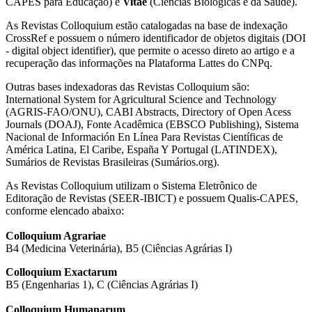
CAPES para Educação) e
Vitae
(Ciências Biológicas e da Saúde).
As Revistas Colloquium estão catalogadas na base de indexação
CrossRef e possuem o número identificador de objetos digitais (DOI
- digital object identifier), que permite o acesso direto ao artigo e a
recuperação das informações na Plataforma Lattes do CNPq.
Outras bases indexadoras das Revistas Colloquium são:
International System for Agricultural Science and Technology
(AGRIS-FAO/ONU), CABI Abstracts, Directory of Open Acess
Journals (DOAJ), Fonte Acadêmica (EBSCO Publishing), Sistema
Nacional de Información En Línea Para Revistas Científicas de
América Latina, El Caribe, España Y Portugal (LATINDEX),
Sumários de Revistas Brasileiras (Sumários.org).
As Revistas Colloquium utilizam o Sistema Eletrônico de
Editoração de Revistas (SEER-IBICT) e possuem Qualis-CAPES,
conforme elencado abaixo:
Colloquium Agrariae
B4 (Medicina Veterinária), B5 (Ciências Agrárias I)
Colloquium Exactarum
B5 (Engenharias 1), C (Ciências Agrárias I)
Colloquium Humanarum