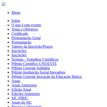
Menu
Sobre
O que é este evento
Tema e Objetivos
Certificado
Programação Geral
Programação
Valores da Inscrição/Prazos
Inscrições
Inscrições
Normas - Trabalhos Científicos
Prêmio Científico UNOESTE
Prêmio Unoeste Solidária
Prêmio Instituição Social Inovadora
Prêmio Unoeste Inovação da Educação Básica
Anais
Anais Anteriores
Edição Atual
Edições Anteriores
SIC PIBIC
Anais do SIC
Revista Colloquium