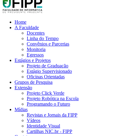
Home
A Faculdade
Docentes
Linha do Tempo
Convênios e Parcerias
Monitoria
Egressos
Estágios e Projetos
Projeto de Graduação
Estágio Supervisionado
Oficinas Orientadas
Grupos de Pesquisa
Extensão
Projeto Click Verde
Projeto Robótica na Escola
Programando o Futuro
Mídias
Revistas e Jornais da FIPP
Vídeos
Identidade Visual
Cartilhas NIC.br - FIPP