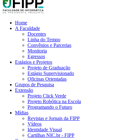
Home
A Faculdade
Docentes
Linha do Tempo
Convênios e Parcerias
Monitoria
Egressos
Estágios e Projetos
Projeto de Graduação
Estágio Supervisionado
Oficinas Orientadas
Grupos de Pesquisa
Extensão
Projeto Click Verde
Projeto Robótica na Escola
Programando o Futuro
Mídias
Revistas e Jornais da FIPP
Vídeos
Identidade Visual
Cartilhas NIC.br - FIPP