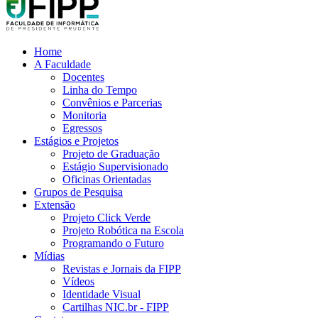
Home
A Faculdade
Docentes
Linha do Tempo
Convênios e Parcerias
Monitoria
Egressos
Estágios e Projetos
Projeto de Graduação
Estágio Supervisionado
Oficinas Orientadas
Grupos de Pesquisa
Extensão
Projeto Click Verde
Projeto Robótica na Escola
Programando o Futuro
Mídias
Revistas e Jornais da FIPP
Vídeos
Identidade Visual
Cartilhas NIC.br - FIPP