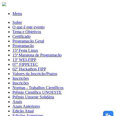
Menu
Sobre
O que é este evento
Tema e Objetivos
Certificado
Programação Geral
Programação
15ª Festa Linux
15ª Maratona de Programação
13º WEI-FIPP
07° FIPPETEC
02º Hackathon FIPP
Valores da Inscrição/Prazos
Inscrições
Inscrições
Normas - Trabalhos Científicos
Prêmio Científico UNOESTE
Prêmio Unoeste Solidária
Anais
Anais Anteriores
Edição Atual
Edições Anteriores