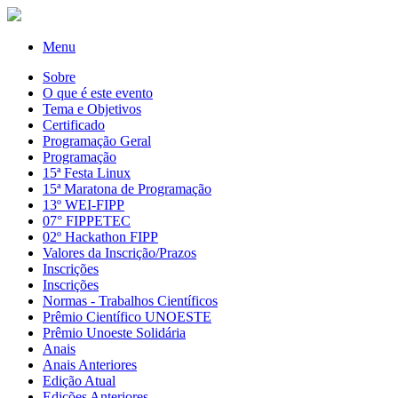
Menu
Sobre
O que é este evento
Tema e Objetivos
Certificado
Programação Geral
Programação
15ª Festa Linux
15ª Maratona de Programação
13º WEI-FIPP
07° FIPPETEC
02º Hackathon FIPP
Valores da Inscrição/Prazos
Inscrições
Inscrições
Normas - Trabalhos Científicos
Prêmio Científico UNOESTE
Prêmio Unoeste Solidária
Anais
Anais Anteriores
Edição Atual
Edições Anteriores