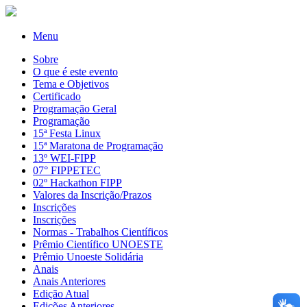
Menu
Sobre
O que é este evento
Tema e Objetivos
Certificado
Programação Geral
Programação
15ª Festa Linux
15ª Maratona de Programação
13º WEI-FIPP
07° FIPPETEC
02º Hackathon FIPP
Valores da Inscrição/Prazos
Inscrições
Inscrições
Normas - Trabalhos Científicos
Prêmio Científico UNOESTE
Prêmio Unoeste Solidária
Anais
Anais Anteriores
Edição Atual
Edições Anteriores