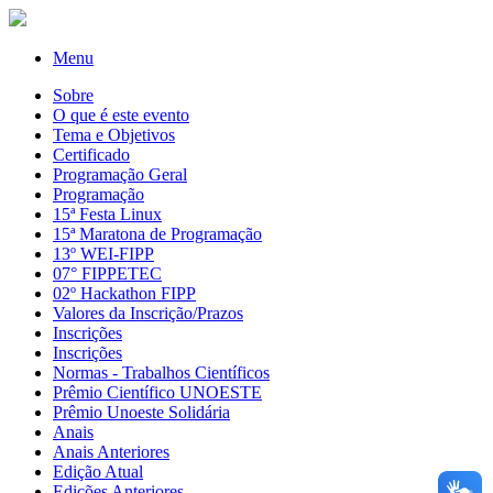
Menu
Sobre
O que é este evento
Tema e Objetivos
Certificado
Programação Geral
Programação
15ª Festa Linux
15ª Maratona de Programação
13º WEI-FIPP
07° FIPPETEC
02º Hackathon FIPP
Valores da Inscrição/Prazos
Inscrições
Inscrições
Normas - Trabalhos Científicos
Prêmio Científico UNOESTE
Prêmio Unoeste Solidária
Anais
Anais Anteriores
Edição Atual
Edições Anteriores