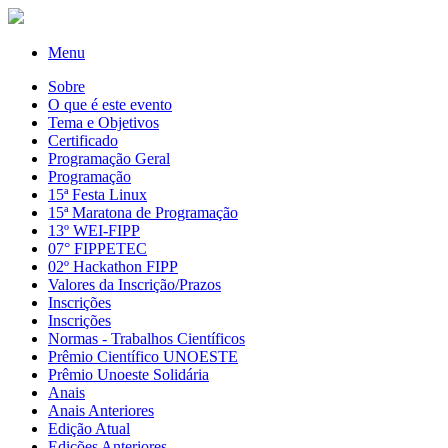
Menu
Sobre
O que é este evento
Tema e Objetivos
Certificado
Programação Geral
Programação
15ª Festa Linux
15ª Maratona de Programação
13º WEI-FIPP
07° FIPPETEC
02º Hackathon FIPP
Valores da Inscrição/Prazos
Inscrições
Inscrições
Normas - Trabalhos Científicos
Prêmio Científico UNOESTE
Prêmio Unoeste Solidária
Anais
Anais Anteriores
Edição Atual
Edições Anteriores